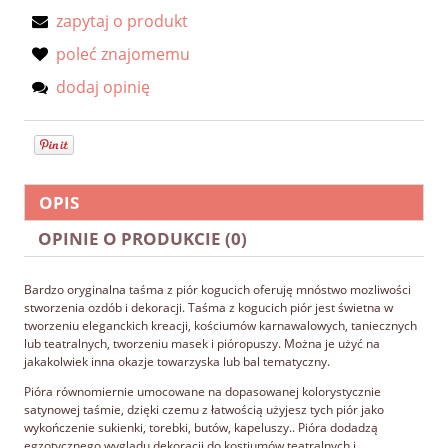
zapytaj o produkt
poleć znajomemu
dodaj opinię
OPIS
OPINIE O PRODUKCIE (0)
Bardzo oryginalna taśma z piór kogucich oferuję mnóstwo mozliwości
stworzenia ozdób i dekoracji. Taśma z kogucich piór jest świetna w
tworzeniu eleganckich kreacji, kościumów karnawalowych, taniecznych
lub teatralnych, tworzeniu masek i pióropuszy. Można je użyć na
jakakolwiek inna okazje towarzyska lub bal tematyczny.
Pióra równomiernie umocowane na dopasowanej kolorystycznie
satynowej taśmie, dzięki czemu z łatwością użyjesz tych piór jako
wykończenie sukienki, torebki, butów, kapeluszy.. Pióra dodadzą
egzotycznego wyglądu dekoracji do kostiumów teatralnych i