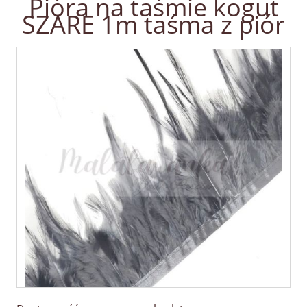
Pióra na taśmie kogut
SZARE 1m taśma z piór