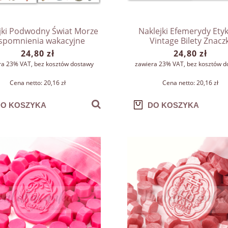
jki Podwodny Świat Morze
Naklejki Efemerydy Etyk
pomnienia wakacyjne
Vintage Bilety Znaczk
Muszelki Ryby/015
efemeryczne do dzienn
24,80 zł
24,80 zł
plannera
ra 23% VAT, bez kosztów dostawy
zawiera 23% VAT, bez kosztów d
Cena netto:
20,16 zł
Cena netto:
20,16 zł
O KOSZYKA
DO KOSZYKA