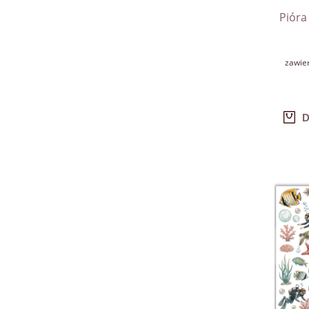
Pióra
zawie
D