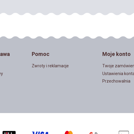
tawa
Pomoc
Moje konto
Zwroty i reklamacje
Twoje zamówien
wy
Ustawienia kont
Przechowalnia