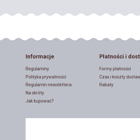
Informacje
Płatności i dos
Regulaminy
Formy płatności
Polityka prywatności
Czas i koszty dosta
Regulamin newslettera
Rabaty
Na skróty
Jak kupować?