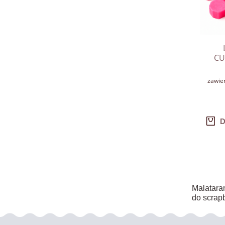
CU
zawie
D
Malataran
do scrapb