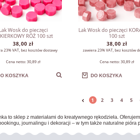
Lak Wosk do pieczęci
Lak Wosk do pieczęci KO
KIERKOWY RÓŻ 100 szt
100 szt
38,00 zł
38,00 zł
ra 23% VAT, bez kosztów dostawy
zawiera 23% VAT, bez kosztów d
Cena netto:
30,89 zł
Cena netto:
30,89 zł
O KOSZYKA
DO KOSZYKA
1
2
3
4
5
ka to sklep z materiałami do kreatywnego rękodzieła. Oferujemy nak
ookingu, journalingu i dekoracji – w tym także naturalne pióra