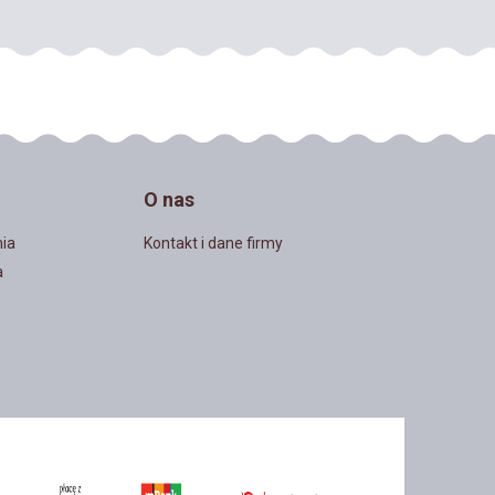
O nas
ia
Kontakt i dane firmy
a