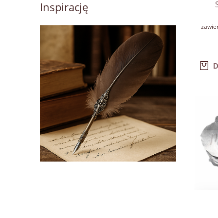
Inspirację
zawie
D