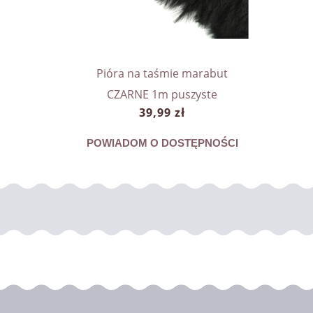
rde Do
Pióra n
Pióra na taśmie marabut
35 cm
CZARNE 1m puszyste
39,99 zł
t
A
POWIADOM O DOSTĘPNOŚCI