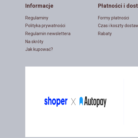
Informacje
Płatności i dos
Regulaminy
Formy płatności
Polityka prywatności
Czas i koszty dosta
Regulamin newslettera
Rabaty
Na skróty
Jak kupować?