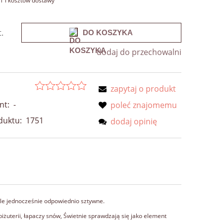
T i kosztów dostawy
t.
DO KOSZYKA
dodaj do przechowalni
zapytaj o produkt
nt:
-
poleć znajomemu
duktu:
1751
dodaj opinię
ale jednocześnie odpowiednio sztywne.
żuterii, łapaczy snów, Świetnie sprawdzają się jako element