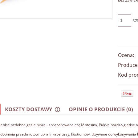
bez 23% VA
sz
Ocena:
Produce
Kod pro
KOSZTY DOSTAWY
OPINIE O PRODUKCIE (0)
ienkie ozdobne gęsie pióra - spreparowana część stosiny. Piórka bardzo giętkie 
CENA NIE ZAWIERA EWENTUALNYCH
KOSZTÓW PŁATNOŚCI
zdobienia przedmiotów, ubrań, kapeluszy, kostiumów. Używane do wykonywania bi