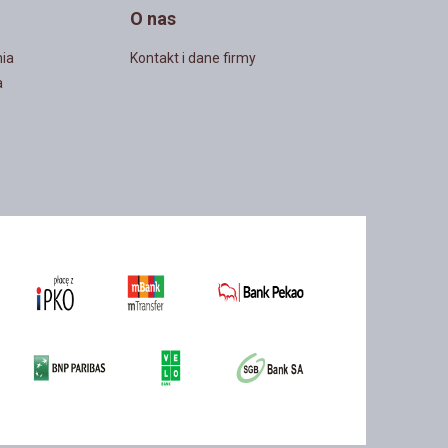
O nas
ia
Kontakt i dane firmy
a