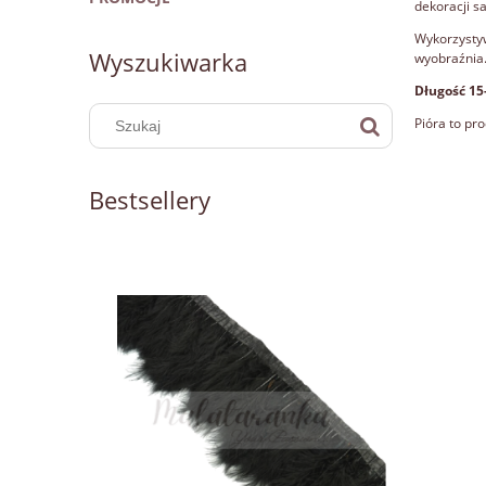
dekoracji s
Wykorzystyw
Wyszukiwarka
wyobraźnia
Długość 15
Pióra to pro
Bestsellery