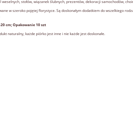
al weselnych, stołów, wiązanek ślubnych, prezentów, dekoracji samochodów, choink
ane w szeroko pojętej florystyce. Są doskonałym dodatkiem do wszelkiego rodz
.
-20 cm; Opakowanie 10 szt
dukt naturalny, każde piórko jest inne i nie każde jest doskonałe.