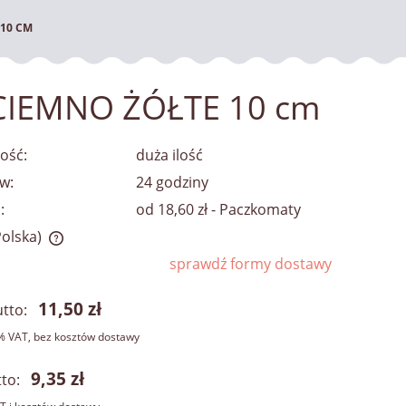
 10 CM
m CIEMNO ŻÓŁTE 10 cm
ość:
duża ilość
w:
24 godziny
:
od 18,60 zł
- Paczkomaty
Polska)
sprawdź formy dostawy
kosztów
11,50 zł
tto:
% VAT, bez kosztów dostawy
9,35 zł
to: