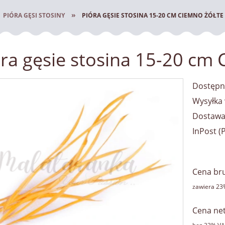
»
PIÓRA GĘSI STOSINY
PIÓRA GĘSIE STOSINA 15-20 CM CIEMNO ŻÓŁTE
óra gęsie stosina 15-20 c
Dostępn
Wysyłka 
Dostawa
InPost
(
Cena nie zawiera ewentualnych 
płatności
Cena bru
zawiera 23
Cena net