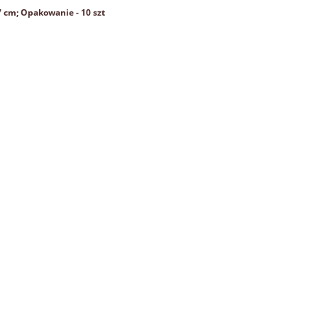
7 cm; Opakowanie - 10 szt
a taśmie kogut CZARNY
Pióra siodłowe koguta 10-15 c
1m taśma z piór
BRĄZOWY 50 szt
39,90 zł
29,90 zł