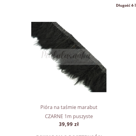
Długość 4-
rde Do
Pióra n
Pióra na taśmie marabut
35 cm
CZARNE 1m puszyste
39,99 zł
t