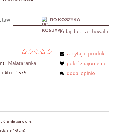
T i kosztów dostawy
staw
DO KOSZYKA
dodaj do przechowalni
zapytaj o produkt
nt:
Malataranka
poleć znajomemu
duktu:
1675
dodaj opinię
pióra nie barwione.
zedziale 4-8 cm)