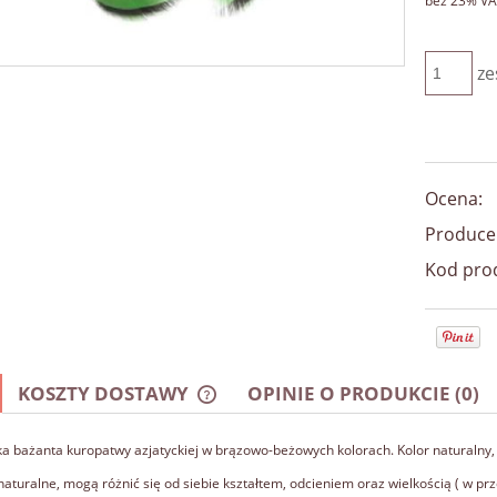
bez 23% VA
ze
Ocena:
Produce
Kod pro
KOSZTY DOSTAWY
OPINIE O PRODUKCIE (0)
ka bażanta kuropatwy azjatyckiej w brązowo-beżowych kolorach. Kolor naturalny, 
CENA NIE ZAWIERA EWENTUALNYCH
KOSZTÓW PŁATNOŚCI
 naturalne, mogą różnić się od siebie kształtem, odcieniem oraz wielkością ( w pr