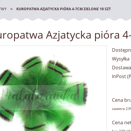
»
TWY
KUROPATWA AZJATYCKA PIÓRA 4-7CM ZIELONE 10 SZT
ropatwa Azjatycka pióra 4
Dostępn
Wysyłka 
Dostawa
InPost
(
Cena nie zawiera ewentualnych 
płatności
Cena bru
zawiera 23
Cena net