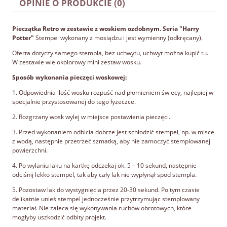
PŁATNOŚCI
OPINIE O PRODUKCIE (0)
Pieczątka Retro w zestawie z woskiem ozdobnym. Seria "Harry
Potter"
Stempel wykonany z mosiądzu i jest wymienny (odkręcany).
Oferta dotyczy samego stempla, bez uchwytu, uchwyt można kupić
tu
.
W zestawie wielokolorowy mini zestaw wosku.
Sposób wykonania pieczęci woskowej:
1. Odpowiednia ilość wosku rozpuść nad płomieniem świecy, najlepiej w
specjalnie przystosowanej do tego łyżeczce.
2. Rozgrzany wosk wylej w miejsce postawienia pieczęci.
3. Przed wykonaniem odbicia dobrze jest schłodzić stempel, np. w misce
z wodą, następnie przetrzeć szmatką, aby nie zamoczyć stemplowanej
powierzchni.
4. Po wylaniu laku na kartkę odczekaj ok. 5 – 10 sekund, następnie
odciśnij lekko stempel, tak aby cały lak nie wypłynął spod stempla.
5. Pozostaw lak do wystygnięcia przez 20-30 sekund. Po tym czasie
delikatnie unieś stempel jednocześnie przytrzymując stemplowany
materiał. Nie zaleca się wykonywania ruchów obrotowych, które
mogłyby uszkodzić odbity projekt.