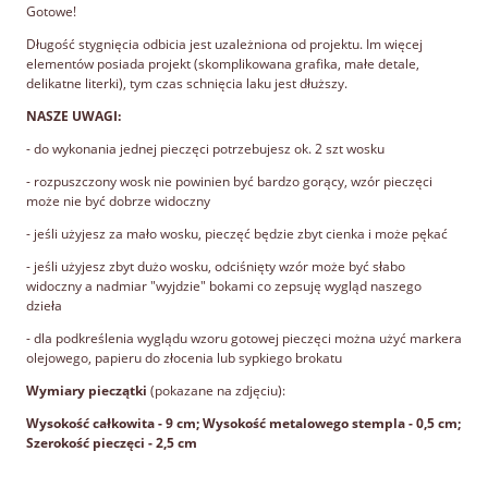
Gotowe!
Długość stygnięcia odbicia jest uzależniona od projektu. Im więcej
elementów posiada projekt (skomplikowana grafika, małe detale,
delikatne literki), tym czas schnięcia laku jest dłuższy.
NASZE UWAGI:
- do wykonania jednej pieczęci potrzebujesz ok. 2 szt wosku
- rozpuszczony wosk nie powinien być bardzo gorący, wzór pieczęci
może nie być dobrze widoczny
- jeśli użyjesz za mało wosku, pieczęć będzie zbyt cienka i może pękać
- jeśli użyjesz zbyt dużo wosku, odciśnięty wzór może być słabo
widoczny a nadmiar "wyjdzie" bokami co zepsuję wygląd naszego
dzieła
- dla podkreślenia wyglądu wzoru gotowej pieczęci można użyć markera
olejowego, papieru do złocenia lub sypkiego brokatu
Wymiary pieczątki
(pokazane na zdjęciu):
Wysokość całkowita - 9 cm; Wysokość metalowego stempla - 0,5 cm;
Szerokość pieczęci - 2,5 cm