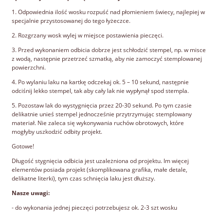
1. Odpowiednia ilość wosku rozpuść nad płomieniem świecy, najlepiej w
specjalnie przystosowanej do tego łyżeczce.
2. Rozgrzany wosk wylej w miejsce postawienia pieczęci.
3. Przed wykonaniem odbicia dobrze jest schłodzić stempel, np. w misce
z wodą, następnie przetrzeć szmatką, aby nie zamoczyć stemplowanej
powierzchni.
4. Po wylaniu laku na kartkę odczekaj ok. 5 – 10 sekund, następnie
odciśnij lekko stempel, tak aby cały lak nie wypłynął spod stempla.
5. Pozostaw lak do wystygnięcia przez 20-30 sekund. Po tym czasie
delikatnie unieś stempel jednocześnie przytrzymując stemplowany
materiał. Nie zaleca się wykonywania ruchów obrotowych, które
mogłyby uszkodzić odbity projekt.
Gotowe!
Długość stygnięcia odbicia jest uzależniona od projektu. Im więcej
elementów posiada projekt (skomplikowana grafika, małe detale,
delikatne literki), tym czas schnięcia laku jest dłuższy.
Nasze uwagi:
- do wykonania jednej pieczęci potrzebujesz ok. 2-3 szt wosku