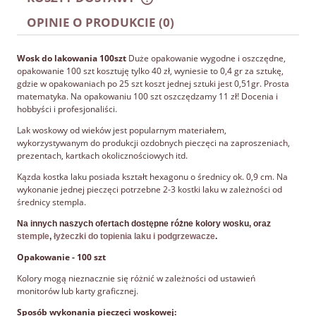
CENA NIE ZAWIERA EWENTUALNYCH KOSZTÓW
PŁATNOŚCI
OPINIE O PRODUKCIE (0)
Wosk do lakowania 100szt
Duże opakowanie wygodne i oszczędne,
opakowanie 100 szt kosztuję tylko 40 zł, wyniesie to 0,4 gr za sztukę,
gdzie w opakowaniach po 25 szt koszt jednej sztuki jest 0,51gr. Prosta
matematyka. Na opakowaniu 100 szt oszczędzamy 11 zł! Docenia i
hobbyści i profesjonaliści.
Lak woskowy od wieków jest popularnym materiałem,
wykorzystywanym do produkcji ozdobnych pieczęci na zaproszeniach,
prezentach, kartkach okolicznościowych itd.
Kązda kostka laku posiada kształt hexagonu o średnicy ok. 0,9 cm. Na
wykonanie jednej pieczęci potrzebne 2-3 kostki laku w zależności od
średnicy stempla.
Na innych naszych ofertach dostępne różne kolory wosku, oraz
stemple
,
łyżeczki do topienia laku i podgrzewacze
.
Opakowanie - 100 szt
Kolory mogą nieznacznie się różnić w zależności od ustawień
monitorów lub karty graficznej.
Sposób wykonania pieczęci woskowej: