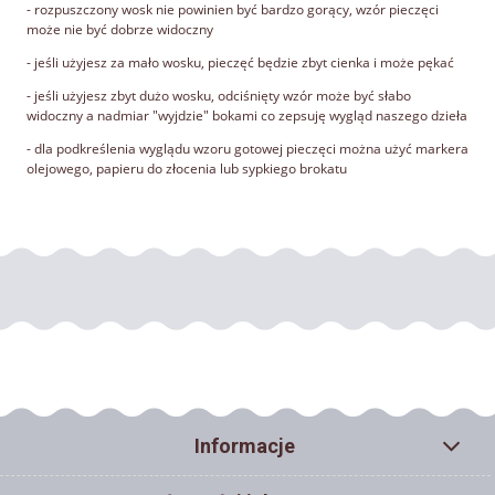
- rozpuszczony wosk nie powinien być bardzo gorący, wzór pieczęci
może nie być dobrze widoczny
- jeśli użyjesz za mało wosku, pieczęć będzie zbyt cienka i może pękać
- jeśli użyjesz zbyt dużo wosku, odciśnięty wzór może być słabo
widoczny a nadmiar "wyjdzie" bokami co zepsuję wygląd naszego dzieła
- dla podkreślenia wyglądu wzoru gotowej pieczęci można użyć markera
olejowego, papieru do złocenia lub sypkiego brokatu
Informacje