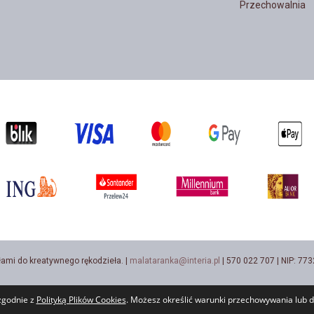
Przechowalnia
łami do kreatywnego rękodzieła. |
malataranka@interia.pl
| 570 022 707 | NIP: 7
 zgodnie z
Polityką Plików Cookies
. Możesz określić warunki przechowywania lub d
Sklep internetowy Shoper.pl