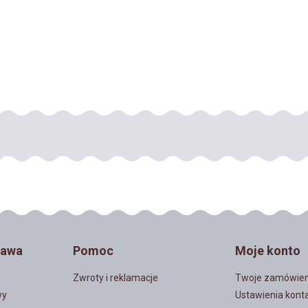
 włosów 15-25 cm BERRY
Pióra Genetyczne Coq de Leo
mieszane 25 szt
dyed NARURAL BROWN 10-16 
90,00 zł
27,80 zł
DO KOSZYKA
DO KOSZYKA
tawa
Pomoc
Moje konto
Zwroty i reklamacje
Twoje zamówien
wy
Ustawienia kont