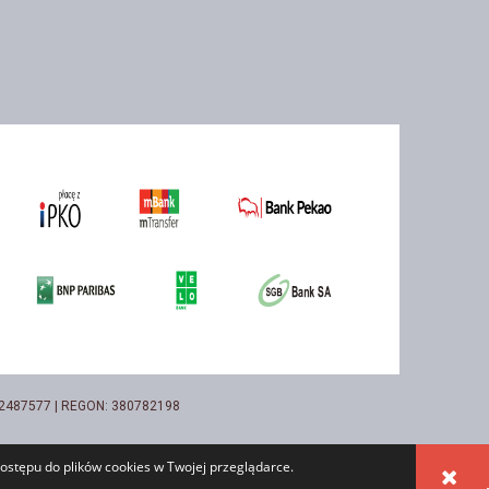
732487577 | REGON: 380782198
ostępu do plików cookies w Twojej przeglądarce.