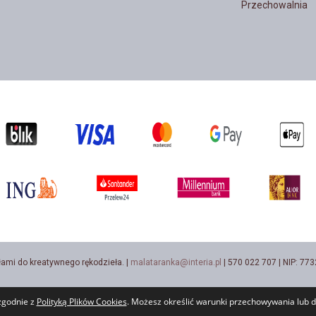
Przechowalnia
łami do kreatywnego rękodzieła. |
malataranka@interia.pl
| 570 022 707 | NIP: 7
 zgodnie z
Polityką Plików Cookies
. Możesz określić warunki przechowywania lub d
Sklep internetowy Shoper.pl