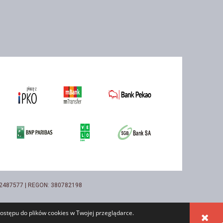
732487577 | REGON: 380782198
ostępu do plików cookies w Twojej przeglądarce.