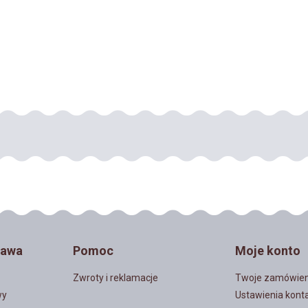
o włosów Great Long X-
Pióra siodłowe koguta Szynszyl
-26 cm KREMOWE 10 szt
Naturalny RUDY 25 szt
85,00 zł
29,90 zł
DO KOSZYKA
DO KOSZYKA
tawa
Pomoc
Moje konto
Zwroty i reklamacje
Twoje zamówien
wy
Ustawienia kont