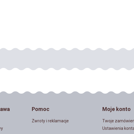
enetyczne Coq de Leon
Strusie pióra na taśmie
M GINGER 10-16 cm
FIOLETOWE
27,80 zł
36,71 zł
DO KOSZYKA
DO KOSZYKA
tawa
Pomoc
Moje konto
Zwroty i reklamacje
Twoje zamówien
wy
Ustawienia kont