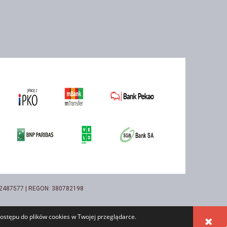
732487577 | REGON: 380782198
ostępu do plików cookies w Twojej przeglądarce.