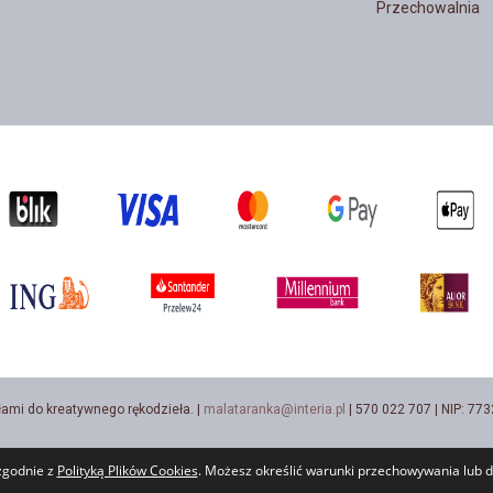
Przechowalnia
łami do kreatywnego rękodzieła. |
malataranka@interia.pl
| 570 022 707 | NIP: 7
 zgodnie z
Polityką Plików Cookies
. Możesz określić warunki przechowywania lub d
Sklep internetowy Shoper.pl